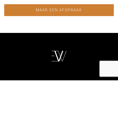
MAAK EEN AFSPRAAK
OSTEOPATHIE
KINESITHERAPIE
TEAM